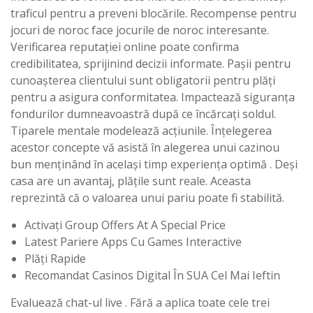
traficul pentru a preveni blocările. Recompense pentru
jocuri de noroc face jocurile de noroc interesante.
Verificarea reputației online poate confirma
credibilitatea, sprijinind decizii informate. Pașii pentru
cunoașterea clientului sunt obligatorii pentru plăți
pentru a asigura conformitatea. Impactează siguranța
fondurilor dumneavoastră după ce încărcați soldul.
Tiparele mentale modelează acțiunile. Înțelegerea
acestor concepte vă asistă în alegerea unui cazinou
bun menținând în același timp experiența optimă . Deși
casa are un avantaj, plățile sunt reale. Aceasta
reprezintă că o valoarea unui pariu poate fi stabilită.
Activați Group Offers At A Special Price
Latest Pariere Apps Cu Games Interactive
Plăți Rapide
Recomandat Casinos Digital În SUA Cel Mai Ieftin
Evaluează chat-ul live . Fără a aplica toate cele trei