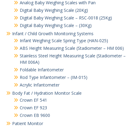
Analog Baby Weighing Scales with Pan
Digital Baby Weighing Scale (20Kg)
Digital Baby Weighing Scale – RSC-0018 (25Kg)
Digital Baby Weighing Scale – (30Kg)
Infant / Child Growth Monitoring Systems
Infant Weighing Scale Spring Type (HAN-025)
ABS Height Measuring Scale (Stadiometer – HM 006)
Stainless Steel Height Measuring Scale (Stadiometer –
HM 006A)
Foldable Infantometer
Rod Type Infantometer – (IM-015)
Acrylic Infantometer
Body Fat / Hydration Monitor Scale
Crown EF 541
Crown EF 923
Crown EB 9600
Patient Monitor