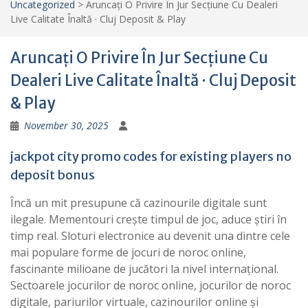
Uncategorized
>
Aruncați O Privire În Jur Secțiune Cu Dealeri
Live Calitate Înaltă · Cluj Deposit & Play
Aruncați O Privire În Jur Secțiune Cu
Dealeri Live Calitate Înaltă · Cluj Deposit
& Play
November 30, 2025
jackpot city promo codes for existing players no
deposit bonus
Încă un mit presupune că cazinourile digitale sunt
ilegale. Mementouri crește timpul de joc, aduce știri în
timp real. Sloturi electronice au devenit una dintre cele
mai populare forme de jocuri de noroc online,
fascinante milioane de jucători la nivel internațional.
Sectoarele jocurilor de noroc online, jocurilor de noroc
digitale, pariurilor virtuale, cazinourilor online și