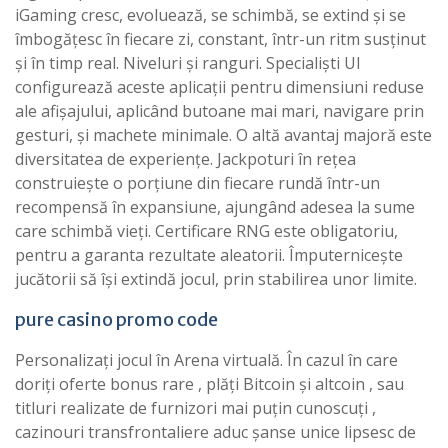
iGaming cresc, evoluează, se schimbă, se extind și se
îmbogățesc în fiecare zi, constant, într-un ritm susținut
și în timp real. Niveluri și ranguri. Specialiști UI
configurează aceste aplicații pentru dimensiuni reduse
ale afișajului, aplicând butoane mai mari, navigare prin
gesturi, și machete minimale. O altă avantaj majoră este
diversitatea de experiențe. Jackpoturi în rețea
construiește o porțiune din fiecare rundă într-un
recompensă în expansiune, ajungând adesea la sume
care schimbă vieți. Certificare RNG este obligatoriu,
pentru a garanta rezultate aleatorii. Împuternicește
jucătorii să își extindă jocul, prin stabilirea unor limite.
pure casino promo code
Personalizați jocul în Arena virtuală. În cazul în care
doriți oferte bonus rare , plăți Bitcoin și altcoin , sau
titluri realizate de furnizori mai puțin cunoscuți ,
cazinouri transfrontaliere aduc șanse unice lipsesc de