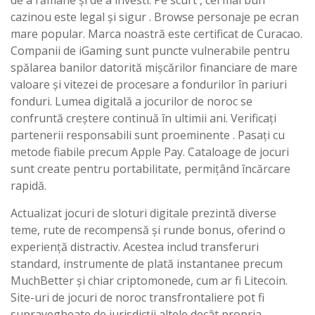
de a rămâne și de a investi. Pe scurt , cel mai bun
cazinou este legal și sigur . Browse personaje pe ecran
mare popular. Marca noastră este certificat de Curacao.
Companii de iGaming sunt puncte vulnerabile pentru
spălarea banilor datorită mișcărilor financiare de mare
valoare și vitezei de procesare a fondurilor în pariuri
fonduri. Lumea digitală a jocurilor de noroc se
confruntă creștere continuă în ultimii ani. Verificați
partenerii responsabili sunt proeminente . Pasați cu
metode fiabile precum Apple Pay. Cataloage de jocuri
sunt create pentru portabilitate, permițând încărcare
rapidă.
Actualizat jocuri de sloturi digitale prezintă diverse
teme, rute de recompensă și runde bonus, oferind o
experiență distractiv. Acestea includ transferuri
standard, instrumente de plată instantanee precum
MuchBetter și chiar criptomonede, cum ar fi Litecoin.
Site-uri de jocuri de noroc transfrontaliere pot fi
supravegheate de jurisdicții altele decât propria