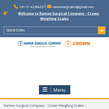
Skip
to
+91-11-42384227
ramonsurgicalco@gmail.com
content
Welcome to Ramon Surgical Company - Crown
Weighing Scales
Quick Links
Menu
Ramon Surgical Company - Crown Weighing Scales
>