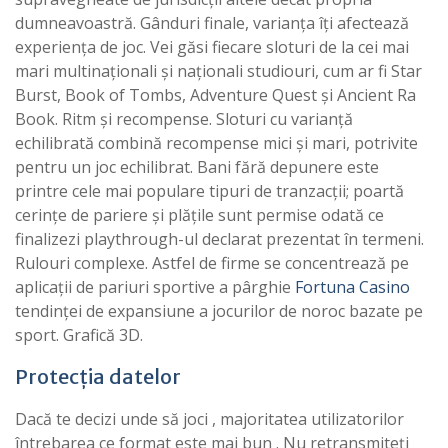
dumneavoastră. Gânduri finale, varianța îți afectează
experiența de joc. Vei găsi fiecare sloturi de la cei mai
mari multinaționali și naționali studiouri, cum ar fi Star
Burst, Book of Tombs, Adventure Quest și Ancient Ra
Book. Ritm și recompense. Sloturi cu varianță
echilibrată combină recompense mici și mari, potrivite
pentru un joc echilibrat. Bani fără depunere este
printre cele mai populare tipuri de tranzacții; poartă
cerințe de pariere și plățile sunt permise odată ce
finalizezi playthrough-ul declarat prezentat în termeni.
Rulouri complexe. Astfel de firme se concentrează pe
aplicații de pariuri sportive a pârghie
Fortuna Casino
tendinței de expansiune a jocurilor de noroc bazate pe
sport. Grafică 3D.
Protecția datelor
Dacă te decizi unde să joci , majoritatea utilizatorilor
întrebarea ce format este mai bun . Nu retransmiteți