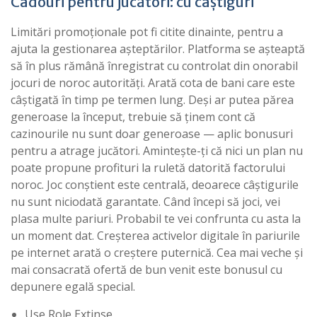
Cadouri pentru jucători: cu câștiguri
Limitări promoționale pot fi citite dinainte, pentru a
ajuta la gestionarea așteptărilor. Platforma se așteaptă
să în plus rămână înregistrat cu controlat din onorabil
jocuri de noroc autorități. Arată cota de bani care este
câștigată în timp pe termen lung. Deși ar putea părea
generoase la început, trebuie să ținem cont că
cazinourile nu sunt doar generoase — aplic bonusuri
pentru a atrage jucători. Amintește-ți că nici un plan nu
poate propune profituri la ruletă datorită factorului
noroc. Joc conștient este centrală, deoarece câștigurile
nu sunt niciodată garantate. Când începi să joci, vei
plasa multe pariuri. Probabil te vei confrunta cu asta la
un moment dat. Creșterea activelor digitale în pariurile
pe internet arată o creștere puternică. Cea mai veche și
mai consacrată ofertă de bun venit este bonusul cu
depunere egală special.
Use Role Extinse