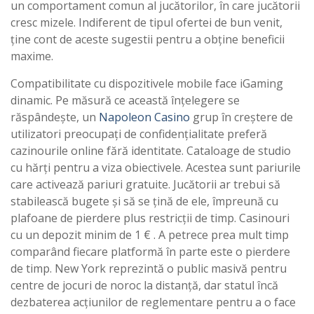
un comportament comun al jucătorilor, în care jucătorii
cresc mizele. Indiferent de tipul ofertei de bun venit,
ține cont de aceste sugestii pentru a obține beneficii
maxime.
Compatibilitate cu dispozitivele mobile face iGaming
dinamic. Pe măsură ce această înțelegere se
răspândește, un
Napoleon Casino
grup în creștere de
utilizatori preocupați de confidențialitate preferă
cazinourile online fără identitate. Cataloage de studio
cu hărți pentru a viza obiectivele. Acestea sunt pariurile
care activează pariuri gratuite. Jucătorii ar trebui să
stabilească bugete și să se țină de ele, împreună cu
plafoane de pierdere plus restricții de timp. Casinouri
cu un depozit minim de 1 € . A petrece prea mult timp
comparând fiecare platformă în parte este o pierdere
de timp. New York reprezintă o public masivă pentru
centre de jocuri de noroc la distanță, dar statul încă
dezbaterea acțiunilor de reglementare pentru a o face