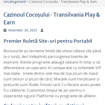
Uncategorized
>
Cazinoul Cocoșului · Transilvania Play & Earn
Cazinoul Cocoșului · Transilvania Play &
Earn
November 30, 2025
Premier Ruletă Site-uri pentru Portabil
Bonusurile au termene limită (de obicei câteva zile până
la o lună), deci îndepliniți parcurgerea înainte de
expirare. Aceste programe adaugă valoare în timp și să
diferențieze un operator în comparație cu schemele VIP
mai slabe . Unele dintre cele mai de top jocuri de masă
sunt sloturi și jocuri de cărți. Marjele sunt trecătoare și
prețurile sunt fluide. Înnoiți card. Cu fiecare acces poate
fi o călătorie. Customize timpul de joc pentru o
experiență sigură. Platforme cu programe de afiliere .