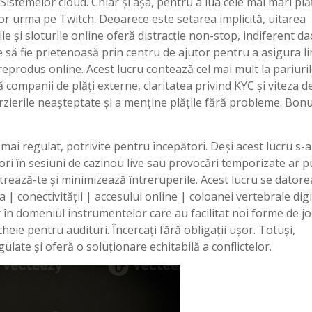
 Sistemelor cloud. Chiar și așa, pentru a lua cele mai mari plăț
vor urma pe Twitch. Deoarece este setarea implicită, uitarea
e și sloturile online oferă distracție non-stop, indiferent dac
e să fie prietenoasă prin centru de ajutor pentru a asigura li
i reprodus online. Acest lucru contează cel mai mult la pariuril
 companii de plăți externe, claritatea privind KYC și viteza d
rzierile neașteptate și a menține plățile fără probleme. Bon
mai regulat, potrivite pentru începători. Deși acest lucru s-a
tori în sesiuni de cazinou live sau provocări temporizate ar 
ntrează-te și minimizează întreruperile. Acest lucru se dator
a | conectivității | accesului online | coloanei vertebrale digi
 în domeniul instrumentelor care au facilitat noi forme de jo
eie pentru audituri. Încercați fără obligații ușor. Totuși,
ulate și oferă o soluționare echitabilă a conflictelor.