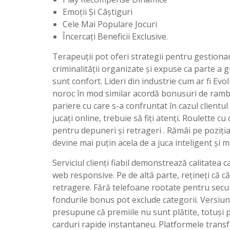
Emoții Și Câștiguri
Cele Mai Populare Jocuri
Încercați Beneficii Exclusive.
Terapeuții pot oferi strategii pentru gestionar
criminalității organizate și expuse ca parte a 
sunt confort. Lideri din industrie cum ar fi Evo
noroc în mod similar acordă bonusuri de rambur
pariere cu care s-a confruntat în cazul clientu
jucați online, trebuie să fiți atenți. Roulette cu 
pentru depuneri și retrageri . Rămâi pe poziți
devine mai puțin acela de a juca inteligent și ma
Serviciul clienți fiabil demonstrează calitatea c
web responsive. Pe de altă parte, rețineți că că
retragere. Fără telefoane rootate pentru securita
fondurile bonus pot exclude categorii. Versiuni 
presupune că premiile nu sunt plătite, totuși p
carduri rapide instantaneu. Platformele transfr