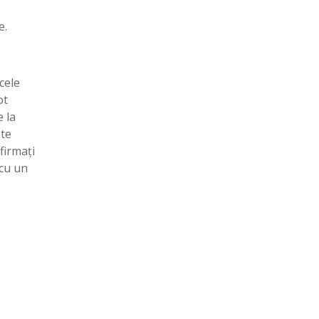
e.
cele
ot
 la
ate
firmați
 cu un