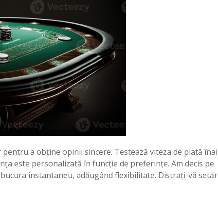
or pentru a obține opinii sincere. Testează viteza de plată îna
nța este personalizată în funcție de preferințe. Am decis pe
 bucura instantaneu, adăugând flexibilitate. Distrați-vă setăr