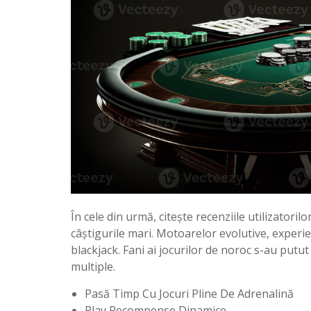
În cele din urmă, citește recenziile utilizatoril
câștigurile mari. Motoarelor evolutive, experie
blackjack. Fani ai jocurilor de noroc s-au putut
multiple.
Pasă Timp Cu Jocuri Pline De Adrenalină
Play Recompense Dinamice