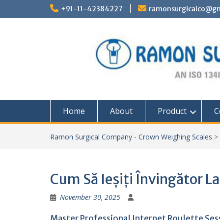
Skip
+91-11-42384227
ramonsurgicalco@g
to
content
Home
About
Product
C
Ramon Surgical Company - Crown Weighing Scales
>
Cum Să Ieșiți Învingător L
November 30, 2025
Master Professional Internet Roulette Ses