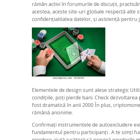
rămân activi în forumurile de discuții, practicâ
acestea, aceste site-uri globale respectă alte s
confidențialitatea datelor, și asistență pentru j
Elementele de design sunt alese strategic Utili
condițiile, poți pierde bani. Check dezvoltarea
fost dramatică în anii 2000 În plus, criptomon
rămână anonime.
Confirmați instrumentele de autoexcludere exis
fundamentul pentru participanți . A te simți fu
pierdere ajută jucătorii să prevină pierderile m