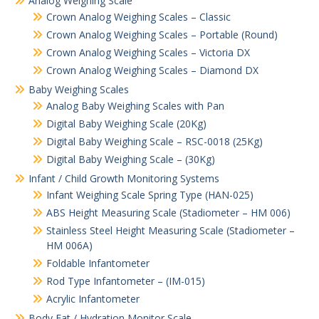
Analog Weighing Scale
Crown Analog Weighing Scales – Classic
Crown Analog Weighing Scales – Portable (Round)
Crown Analog Weighing Scales – Victoria DX
Crown Analog Weighing Scales – Diamond DX
Baby Weighing Scales
Analog Baby Weighing Scales with Pan
Digital Baby Weighing Scale (20Kg)
Digital Baby Weighing Scale – RSC-0018 (25Kg)
Digital Baby Weighing Scale – (30Kg)
Infant / Child Growth Monitoring Systems
Infant Weighing Scale Spring Type (HAN-025)
ABS Height Measuring Scale (Stadiometer – HM 006)
Stainless Steel Height Measuring Scale (Stadiometer –
HM 006A)
Foldable Infantometer
Rod Type Infantometer – (IM-015)
Acrylic Infantometer
Body Fat / Hydration Monitor Scale