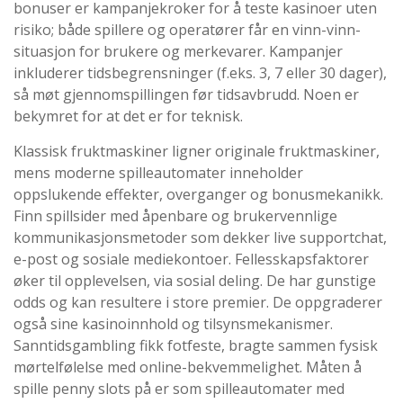
bonuser er kampanjekroker for å teste kasinoer uten
risiko; både spillere og operatører får en vinn-vinn-
situasjon for brukere og merkevarer. Kampanjer
inkluderer tidsbegrensninger (f.eks. 3, 7 eller 30 dager),
så møt gjennomspillingen før tidsavbrudd. Noen er
bekymret for at det er for teknisk.
Klassisk fruktmaskiner ligner originale fruktmaskiner,
mens moderne spilleautomater inneholder
oppslukende effekter, overganger og bonusmekanikk.
Finn spillsider med åpenbare og brukervennlige
kommunikasjonsmetoder som dekker live supportchat,
e-post og sosiale mediekontoer. Fellesskapsfaktorer
øker til opplevelsen, via sosial deling. De har gunstige
odds og kan resultere i store premier. De oppgraderer
også sine kasinoinnhold og tilsynsmekanismer.
Sanntidsgambling fikk fotfeste, bragte sammen fysisk
mørtelfølelse med online-bekvemmelighet. Måten å
spille penny slots på er som spilleautomater med