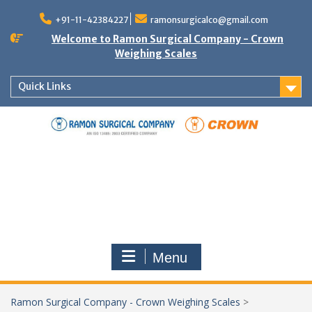
Skip
to
+91-11-42384227
ramonsurgicalco@gmail.com
content
Welcome to Ramon Surgical Company - Crown
Weighing Scales
Quick Links
Menu
Ramon Surgical Company - Crown Weighing Scales
>