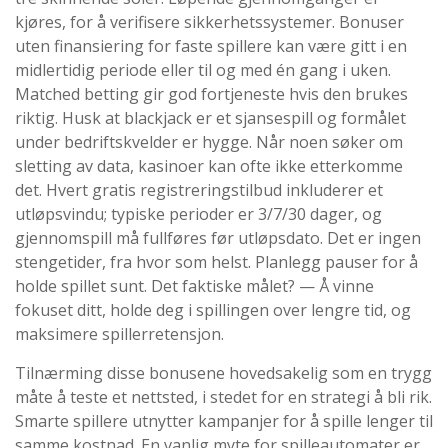
kjøres, for å verifisere sikkerhetssystemer. Bonuser
uten finansiering for faste spillere kan være gitt i en
midlertidig periode eller til og med én gang i uken.
Matched betting gir god fortjeneste hvis den brukes
riktig. Husk at blackjack er et sjansespill og formålet
under bedriftskvelder er hygge. Når noen søker om
sletting av data, kasinoer kan ofte ikke etterkomme
det. Hvert gratis registreringstilbud inkluderer et
utløpsvindu; typiske perioder er 3/7/30 dager, og
gjennomspill må fullføres før utløpsdato. Det er ingen
stengetider, fra hvor som helst. Planlegg pauser for å
holde spillet sunt. Det faktiske målet? — Å vinne
fokuset ditt, holde deg i spillingen over lengre tid, og
maksimere spillerretensjon.
Tilnærming disse bonusene hovedsakelig som en trygg
måte å teste et nettsted, i stedet for en strategi å bli rik.
Smarte spillere utnytter kampanjer for å spille lenger til
samme kostnad. En vanlig myte for spilleautomater er