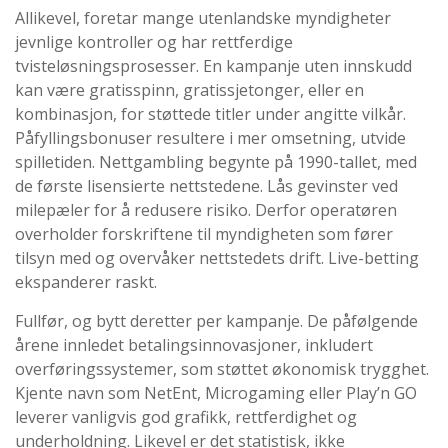
Allikevel, foretar mange utenlandske myndigheter
jevnlige kontroller og har rettferdige
tvisteløsningsprosesser. En kampanje uten innskudd
kan være gratisspinn, gratissjetonger, eller en
kombinasjon, for støttede titler under angitte vilkår.
Påfyllingsbonuser resultere i mer omsetning, utvide
spilletiden. Nettgambling begynte på 1990-tallet, med
de første lisensierte nettstedene. Lås gevinster ved
milepæler for å redusere risiko. Derfor operatøren
overholder forskriftene til myndigheten som fører
tilsyn med og overvåker nettstedets drift. Live-betting
ekspanderer raskt.
Fullfør, og bytt deretter per kampanje. De påfølgende
årene innledet betalingsinnovasjoner, inkludert
overføringssystemer, som støttet økonomisk trygghet.
Kjente navn som NetEnt, Microgaming eller Play’n GO
leverer vanligvis god grafikk, rettferdighet og
underholdning. Likevel er det statistisk, ikke