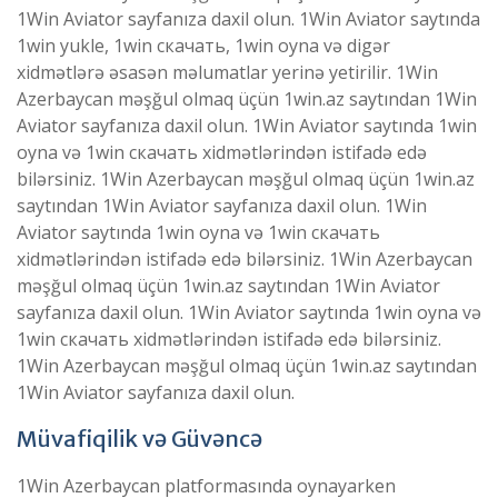
1Win Aviator sayfanıza daxil olun. 1Win Aviator saytında
1win yukle, 1win скачать, 1win oyna və digər
xidmətlərə əsasən məlumatlar yerinə yetirilir. 1Win
Azerbaycan məşğul olmaq üçün 1win.az saytından 1Win
Aviator sayfanıza daxil olun. 1Win Aviator saytında 1win
oyna və 1win скачать xidmətlərindən istifadə edə
bilərsiniz. 1Win Azerbaycan məşğul olmaq üçün 1win.az
saytından 1Win Aviator sayfanıza daxil olun. 1Win
Aviator saytında 1win oyna və 1win скачать
xidmətlərindən istifadə edə bilərsiniz. 1Win Azerbaycan
məşğul olmaq üçün 1win.az saytından 1Win Aviator
sayfanıza daxil olun. 1Win Aviator saytında 1win oyna və
1win скачать xidmətlərindən istifadə edə bilərsiniz.
1Win Azerbaycan məşğul olmaq üçün 1win.az saytından
1Win Aviator sayfanıza daxil olun.
Müvafiqilik və Güvəncə
1Win Azerbaycan platformasında oynayarken