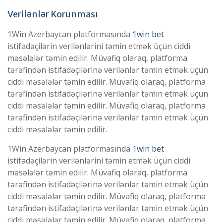
Verilənlər Korunması
1Win Azerbaycan platformasında
1win bet
istifadəçilərin verilənlərini təmin etmək üçün ciddi
məsələlər təmin edilir. Müvafiq olaraq, platforma
tərəfindən istifadəçilərinə verilənlər təmin etmək üçün
ciddi məsələlər təmin edilir. Müvafiq olaraq, platforma
tərəfindən istifadəçilərinə verilənlər təmin etmək üçün
ciddi məsələlər təmin edilir. Müvafiq olaraq, platforma
tərəfindən istifadəçilərinə verilənlər təmin etmək üçün
ciddi məsələlər təmin edilir.
1Win Azerbaycan platformasında
1win bet
istifadəçilərin verilənlərini təmin etmək üçün ciddi
məsələlər təmin edilir. Müvafiq olaraq, platforma
tərəfindən istifadəçilərinə verilənlər təmin etmək üçün
ciddi məsələlər təmin edilir. Müvafiq olaraq, platforma
tərəfindən istifadəçilərinə verilənlər təmin etmək üçün
ciddi məsələlər təmin edilir. Müvafiq olaraq, platforma