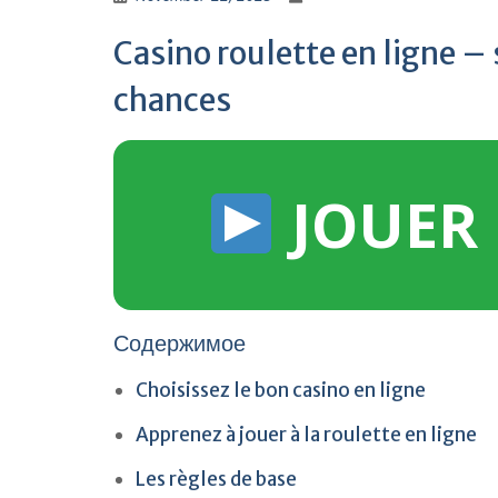
Casino roulette en ligne –
chances
JOUER
Содержимое
Choisissez le bon casino en ligne
Apprenez à jouer à la roulette en ligne
Les règles de base