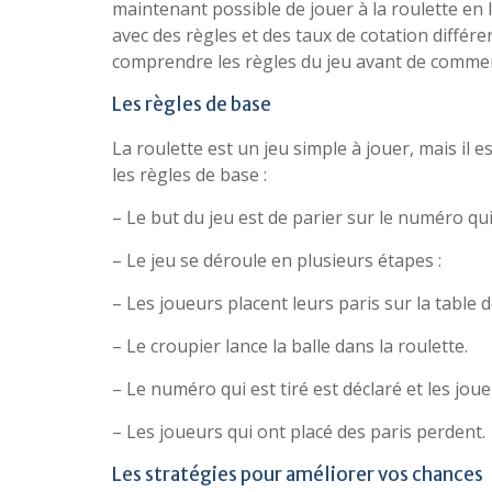
maintenant possible de jouer à la roulette en l
avec des règles et des taux de cotation différe
comprendre les règles du jeu avant de commen
Les règles de base
La roulette est un jeu simple à jouer, mais il 
les règles de base :
– Le but du jeu est de parier sur le numéro qui 
– Le jeu se déroule en plusieurs étapes :
– Les joueurs placent leurs paris sur la table d
– Le croupier lance la balle dans la roulette.
– Le numéro qui est tiré est déclaré et les jo
– Les joueurs qui ont placé des paris perdent.
Les stratégies pour améliorer vos chances