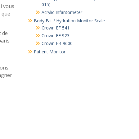
015)
si vous
Acrylic Infantometer
t que
Body Fat / Hydration Monitor Scale
Crown EF 541
t de
Crown EF 923
paris
Crown EB 9600
Patient Monitor
ions,
gagner