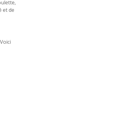
oulette,
é et de
Voici