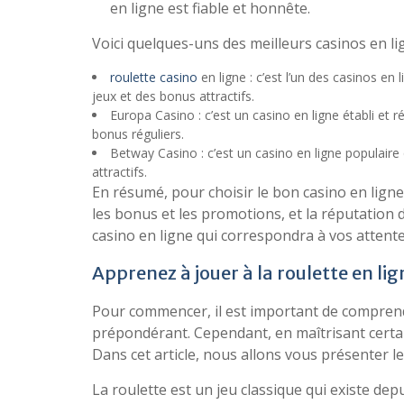
en ligne est fiable et honnête.
Voici quelques-uns des meilleurs casinos en lig
roulette casino
en ligne : c’est l’un des casinos en 
jeux et des bonus attractifs.
Europa Casino : c’est un casino en ligne établi et r
bonus réguliers.
Betway Casino : c’est un casino en ligne populaire 
attractifs.
En résumé, pour choisir le bon casino en ligne, il
les bonus et les promotions, et la réputation 
casino en ligne qui correspondra à vos attente
Apprenez à jouer à la roulette en lig
Pour commencer, il est important de comprendr
prépondérant. Cependant, en maîtrisant certa
Dans cet article, nous allons vous présenter le
La roulette est un jeu classique qui existe depu