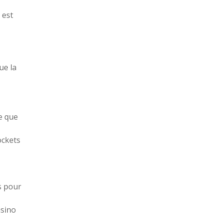
 est
ue la
le que
ockets
s pour
asino