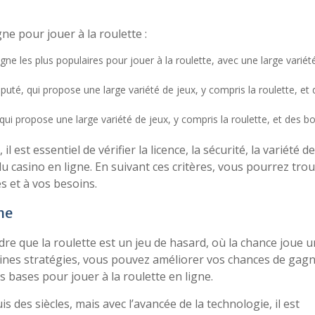
ne pour jouer à la roulette :
ligne les plus populaires pour jouer à la roulette, avec une large variét
éputé, qui propose une large variété de jeux, y compris la roulette, et
qui propose une large variété de jeux, y compris la roulette, et des b
 est essentiel de vérifier la licence, la sécurité, la variété de
du casino en ligne. En suivant ces critères, vous pourrez tro
s et à vos besoins.
ne
e que la roulette est un jeu de hasard, où la chance joue u
ines stratégies, vous pouvez améliorer vos chances de gagn
s bases pour jouer à la roulette en ligne.
is des siècles, mais avec l’avancée de la technologie, il est