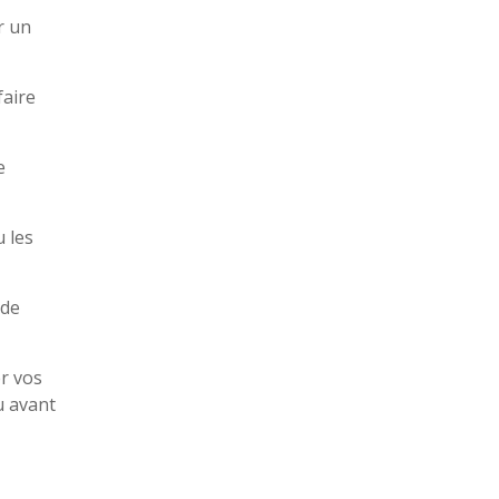
r un
faire
e
u les
 de
er vos
u avant