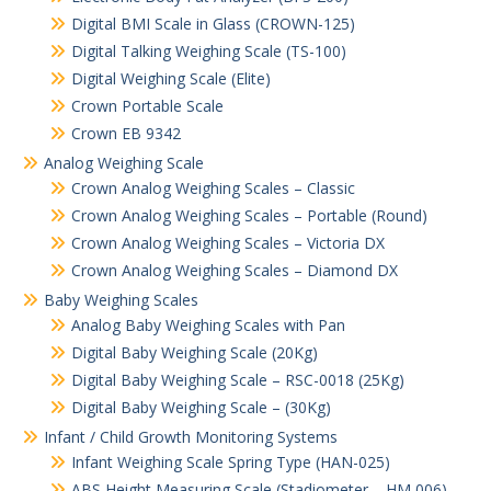
Digital BMI Scale in Glass (CROWN-125)
Digital Talking Weighing Scale (TS-100)
Digital Weighing Scale (Elite)
Crown Portable Scale
Crown EB 9342
Analog Weighing Scale
Crown Analog Weighing Scales – Classic
Crown Analog Weighing Scales – Portable (Round)
Crown Analog Weighing Scales – Victoria DX
Crown Analog Weighing Scales – Diamond DX
Baby Weighing Scales
Analog Baby Weighing Scales with Pan
Digital Baby Weighing Scale (20Kg)
Digital Baby Weighing Scale – RSC-0018 (25Kg)
Digital Baby Weighing Scale – (30Kg)
Infant / Child Growth Monitoring Systems
Infant Weighing Scale Spring Type (HAN-025)
ABS Height Measuring Scale (Stadiometer – HM 006)