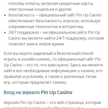
способы оплаты, включая кредитные карты,
электронные кошельки и другие.
Безопасность – официальный сайт Pin Up Casino
обеспечивает безопасность игроков, используя
современные технологии и алгоритмы.
24/7 поддержка – на официальном сайте Pin Up
Casino вы можете найти 24/7 поддержку, которая
поможет вам в любое время.
Если вы ищете надежный и безопасный способ
играть в онлайн-казино, то официальный сайт Pin
Up Casino – это то, что вам нужно. Здесь вы можете
найти все необходимые информацию о казино, его
правилах и условиях, а также о различных типах
игр, которые предлагает казино.
Вход на зеркало Pin Up Casino
Зеркало Pin Up Casino – это веб-страница, которая