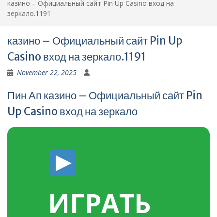
казино – Официальный сайт Pin Up Casino вход на
зеркало.1191
казино – Официальный сайт Pin Up
Casino вход на зеркало.1191
November 22, 2025
Пин Ап казино – Официальный сайт Pin
Up Casino вход на зеркало
ИГРАТЬ