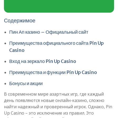
Содержимое
Пин Ап казино – Официальный сайт
Преимущества официального сайта Pin Up
Casino
Вход на зеркало Pin Up Casino
Преимущества и функции Pin Up Casino
Бонусы и акции
В современном мире азартных игр, где каждый
день появляются новые онлайн-казино, сложно
найти надежный и проверенный игрок. Однако, Pin
Up Casino – это исключение из правил. Это