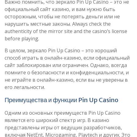
Важно помнить, что зеркало Pin Up Casino – это не
официальный сайт казино, и вам нужно быть
осторожным, чтобы не потерять деньги или не
нарушить местные законы. Always check the
authenticity of the mirror site and the casino’s license
before playing.
В целом, зеркало Pin Up Casino – это хороший
способ играть в онлайн-казино, если официальный
сайт заблокирован или ограничен. Однако, всегда
помните о безопасности и конфиденциальности, и
не играйте в онлайн-казино, если вы не уверены в
его легальности.
Преимущества и функции Pin Up Casino
Одним из основных преимуществ Pin Up Casino
является его широкий спектр игр. В казино
представлены игры от ведущих разработчиков,
включая NetEnt, Microgaming, Playtech и других. Это