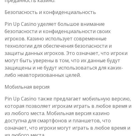
преданность казино.
Безопасность и конфиденциальность
Pin Up Casino уделяет большое внимание
безопасности и конфиденциальности своих
игроков. Казино использует современные
технологии для обеспечения безопасности и
защиты данных игроков. Это означает, что игроки
могут быть уверены в том, что их данные будут
защищены и не будут использоваться для каких-
либо неавторизованных целей.
Мобильная версия
Pin Up Casino также предлагает мобильную версию,
которая позволяет игрокам играть в любое время и
из любого места. Мобильная версия казино
доступна для смартфонов и планшетов, что
означает, что игроки могут играть в любое время и
из любого места.