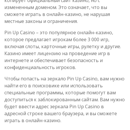
копирует официальный сайт казино, но с
измененным доменом. Это означает, что вы
сможете играть в онлайн-казино, не нарушая
местные законы и ограничения.
Pin Up Casino – это популярное онлайн-казино,
которое предлагает игрокам более 3 000 игр,
включая слоты, карточные игры, рулетку и другие.
Казино имеет лицензию на проведение игр в
интернете и обеспечивает безопасность и
конфиденциальность игроков.
Чтобы попасть на зеркало Pin Up Casino, вам нужно
найти его в поисковике или использовать
специальные программы, которые помогут вам
доступиться к заблокированным сайтам. Вам нужно
будет ввести адрес зеркала Pin Up Casino в
адресной строке вашего браузера, и вы сможете
играть в онлайн-казино.