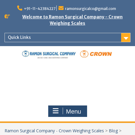
Skip
to
+91-11-42384227
ramonsurgicalco@gmail.com
content
Welcome to Ramon Surgical Company - Crown
Weighing Scales
Quick Links
Menu
Ramon Surgical Company - Crown Weighing Scales
>
Blog
>