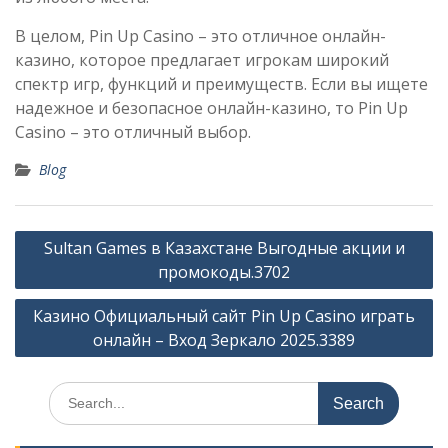
В целом, Pin Up Casino – это отличное онлайн-
казино, которое предлагает игрокам широкий
спектр игр, функций и преимуществ. Если вы ищете
надежное и безопасное онлайн-казино, то Pin Up
Casino – это отличный выбор.
Blog
Post
Sultan Games в Казахстане Выгодные акции и
navigation
промокоды.3702
Казино Официальный сайт Pin Up Casino играть
онлайн – Вход Зеркало 2025.3389
Search
for: